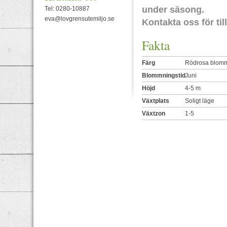
under säsong.
Tel: 0280-10887
eva@lovgrensutemiljo.se
Kontakta oss för til
Fakta
Färg
Rödrosa blom
Blommningstid
Juni
Höjd
4-5 m
Växtplats
Soligt läge
Växtzon
1-5