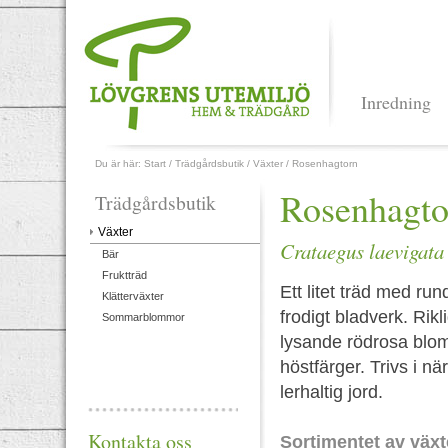
Inredning
Du är här:
Start
/
Trädgårdsbutik
/
Växter
/
Rosenhagtorn
Rosenhagto
Trädgårdsbutik
Växter
Crataegus laevigata 
Bär
Fruktträd
Ett litet träd med ru
Klätterväxter
frodigt bladverk. Rik
Sommarblommor
lysande rödrosa blom
höstfärger. Trivs i nä
lerhaltig jord.
Kontakta oss
Sortimentet av växt