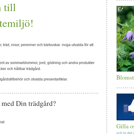
till
temiljö!
, träd, rosor, perenner och bärbuskar -noga utvalda för att
iment av sommarblommor, jord, gödning och andra produkter
cker och hållbar trädgård.
Blomst
gårdstillbehör och utvalda presentartiklar.
 med Din trädgård?
nat:
Gilla 
och ta del 