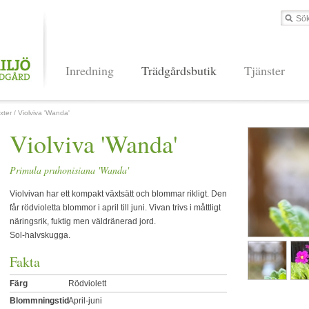
Inredning
Trädgårdsbutik
Tjänster
xter
/
Violviva 'Wanda'
Violviva 'Wanda'
Primula pruhonisiana 'Wanda'
Violvivan har ett kompakt växtsätt och blommar rikligt. Den
får rödvioletta blommor i april till juni. Vivan trivs i måttligt
näringsrik, fuktig men väldränerad jord.
Sol-halvskugga.
Fakta
Färg
Rödviolett
Blommningstid
April-juni