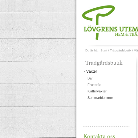
Du är här:
Start
/
Trädgårdsbutik
/
Vä
Trädgårdsbutik
Växter
Bär
Fruktträd
Klätterväxter
Sommarblommor
Kontakta oss